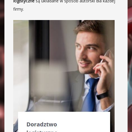
logistyczne
są układane w sposób autorski dla każdej
firmy.