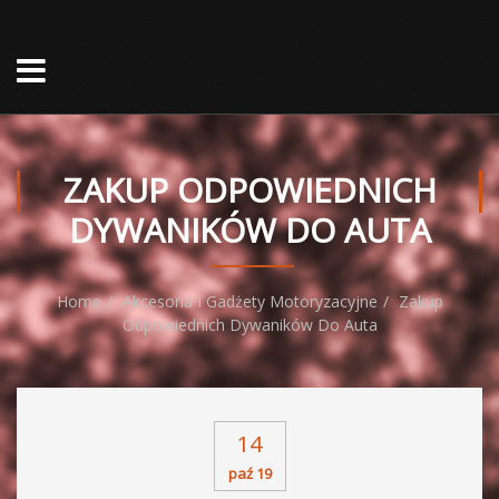
ZAKUP ODPOWIEDNICH
DYWANIKÓW DO AUTA
Home
Akcesoria I Gadżety Motoryzacyjne
Zakup
Odpowiednich Dywaników Do Auta
14
paź 19