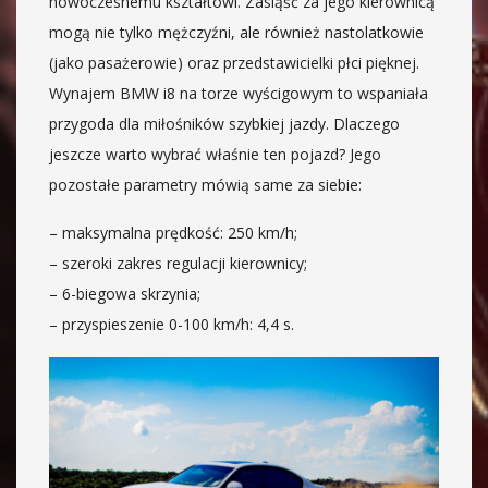
nowoczesnemu kształtowi. Zasiąść za jego kierownicą
mogą nie tylko mężczyźni, ale również nastolatkowie
(jako pasażerowie) oraz przedstawicielki płci pięknej.
Wynajem BMW i8 na torze wyścigowym to wspaniała
przygoda dla miłośników szybkiej jazdy. Dlaczego
jeszcze warto wybrać właśnie ten pojazd? Jego
pozostałe parametry mówią same za siebie:
– maksymalna prędkość: 250 km/h;
– szeroki zakres regulacji kierownicy;
– 6-biegowa skrzynia;
– przyspieszenie 0-100 km/h: 4,4 s.