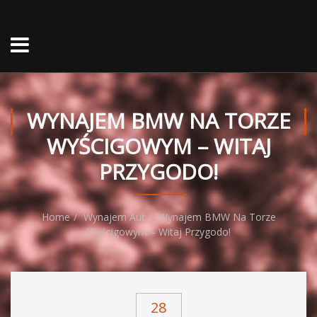
WYNAJEM BMW NA TORZE
WYŚCIGOWYM – WITAJ
PRZYGODO!
Home
Wynajem Aut
Wynajem BMW Na Torze
Wyścigowym – Witaj Przygodo!
28