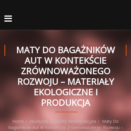
MATY DO BAGAŻNIKÓW
AUT W KONTEKŚCIE
ZRÓWNOWAŻONEGO
ROZWOJU – MATERIAŁY
EKOLOGICZNE I
PRODUKCJA
Home
Akcesoria I Gadżety Motoryzacyjne
Maty Do
Bagażników Aut W Kontekście Zrównoważonego Rozwoju –