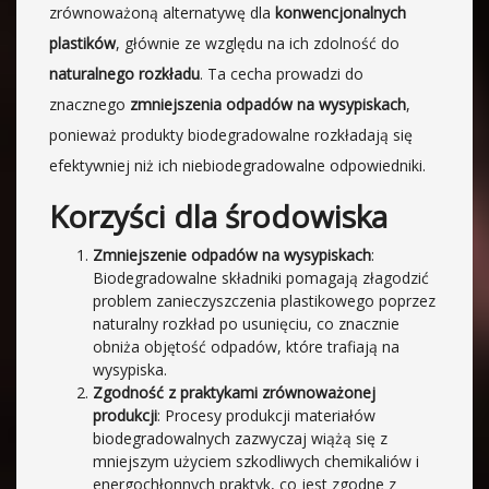
zrównoważoną alternatywę dla
konwencjonalnych
plastików
, głównie ze względu na ich zdolność do
naturalnego rozkładu
. Ta cecha prowadzi do
znacznego
zmniejszenia odpadów na wysypiskach
,
ponieważ produkty biodegradowalne rozkładają się
efektywniej niż ich niebiodegradowalne odpowiedniki.
Korzyści dla środowiska
Zmniejszenie odpadów na wysypiskach
:
Biodegradowalne składniki pomagają złagodzić
problem zanieczyszczenia plastikowego poprzez
naturalny rozkład po usunięciu, co znacznie
obniża objętość odpadów, które trafiają na
wysypiska.
Zgodność z praktykami zrównoważonej
produkcji
: Procesy produkcji materiałów
biodegradowalnych zazwyczaj wiążą się z
mniejszym użyciem szkodliwych chemikaliów i
energochłonnych praktyk, co jest zgodne z